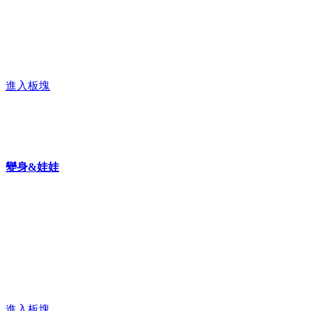
進入板塊
變身&娃娃
進入板塊