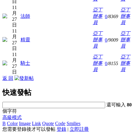
日
11
亞丁
亞丁
月
法師
辦事
辦事
0
/
8369
27
員
員
日
11
亞丁
亞丁
月
精靈
辦事
辦事
0
/
9009
27
員
員
日
11
亞丁
亞丁
月
騎士
辦事
辦事
0
/
8155
27
員
員
日
返 回
快速發帖
還可輸入
80
個字符
高級模式
B
Color
Image
Link
Quote
Code
Smilies
您需要登錄後才可以發帖
登錄
|
立即註冊