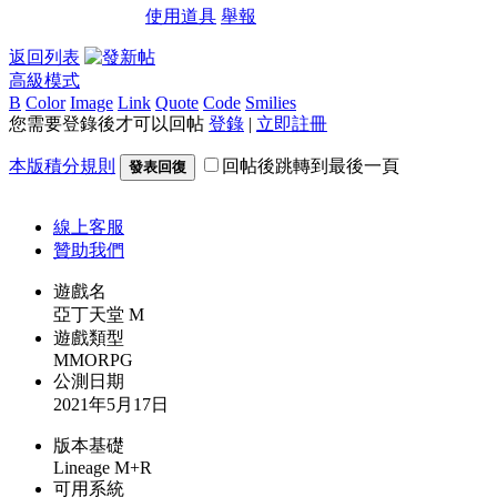
使用道具
舉報
返回列表
高級模式
B
Color
Image
Link
Quote
Code
Smilies
您需要登錄後才可以回帖
登錄
|
立即註冊
本版積分規則
回帖後跳轉到最後一頁
發表回復
線上
客服
贊助我們
遊戲名
亞丁天堂 M
遊戲類型
MMORPG
公測日期
2021年5月17日
版本基礎
Lineage M+R
可用系統