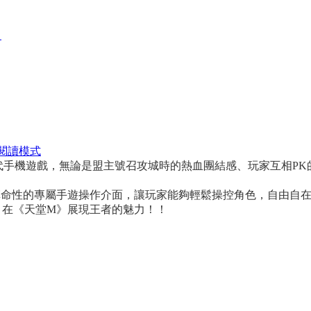
】
閱讀模式
代手機遊戲，無論是盟主號召攻城時的熱血團結感、玩家互相P
革命性的專屬手遊操作介面，讓玩家能夠輕鬆操控角色，自由自
，在《天堂M》展現王者的魅力！！