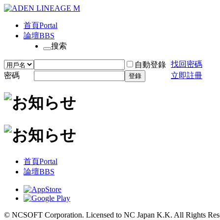
首頁
Portal
論壇
BBS
搜索
找回密碼
自動登錄
密碼
立即註冊
登錄
首頁
Portal
論壇
BBS
© NCSOFT Corporation. Licensed to NC Japan K.K. All Rights Res