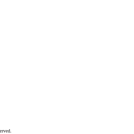
erved.