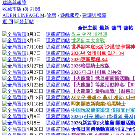
建議與報障
收藏本版
(
8
)
|
訂閱
ADEN LINEAGE M
»
論壇
›
遊戲服務
›
建議與報障
返 回
全部主題
最新
熱門
熱帖
8月3日
隱藏置頂帖
월드 던전 대전쟁
8月3日
隱藏置頂帖
世界副本大會戰
7月10日
隱藏置頂帖
世界副本底比斯沙漠/提卡爾
1月7日
隱藏置頂帖
2026년 업데이트 일기-8/4
1月7日
隱藏置頂帖
2026更新歷程-8/4
6月27日
隱藏置頂帖
2026暗黑騎士改版
6月27日
隱藏置頂帖
2026 다크나이트 리뉴얼
6月23日
隱藏置頂帖
【火龍窟】武器衝衝衝活動/【화
6月23日
隱藏置頂帖
【火龍窟】等級活動排名/【화
6月23日
隱藏置頂帖
【火龍窟】最強血盟/【화룡의
6月18日
隱藏置頂帖
새로운 클래스 출시 예정: 다
6月18日
隱藏置頂帖
即將開放新職業:暗黑騎士
1月10日
隱藏置頂帖
中国玩家储值渠道 仅限支付宝
6月8日
隱藏置頂帖
2026 (신규 챕터) [화룡의 둥
6月8日
隱藏置頂帖
2026(新篇章)[火龍窟]開服活動
4月28日
隱藏置頂帖
★每日宣傳活動直播/推文//★