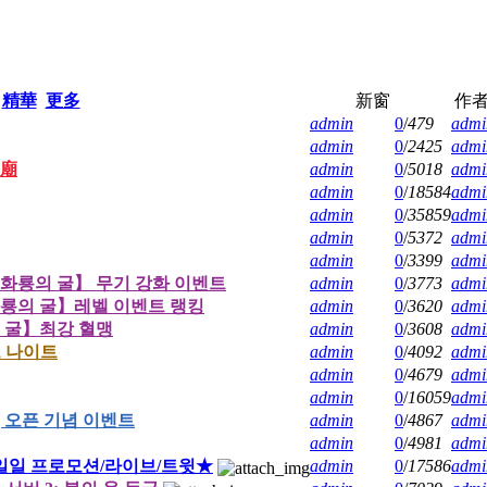
精華
更多
新窗
作
admin
0
/
479
admi
admin
0
/
2425
admi
神廟
admin
0
/
5018
admi
admin
0
/
18584
admi
admin
0
/
35859
admi
admin
0
/
5372
admi
admin
0
/
3399
admi
룡의 굴】 무기 강화 이벤트
admin
0
/
3773
admi
룡의 굴】레벨 이벤트 랭킹
admin
0
/
3620
admi
 굴】최강 혈맹
admin
0
/
3608
admi
크 나이트
admin
0
/
4092
admi
admin
0
/
4679
admi
admin
0
/
16059
admi
지] 오픈 기념 이벤트
admin
0
/
4867
admi
admin
0
/
4981
admi
일일 프로모션/라이브/트윗★
admin
0
/
17586
admi