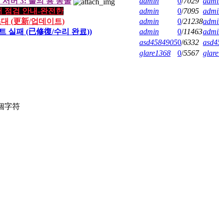
서버 3: 불의 용 동굴
admin
0
/
7029
admi
터 점검 안내-완전한
admin
0
/
7095
admi
초대 (更新/업데이트)
admin
0
/
21238
admi
 실패 (已修復/수리 완료))
admin
0
/
11463
admi
asd4584905
0
/
6332
asd4
glare1368
0
/
5567
glar
個字符