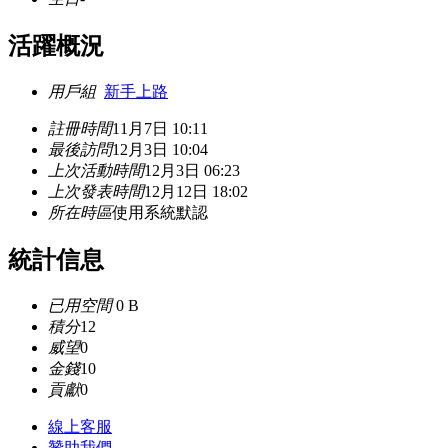
活躍概況
用戶組
新手上路
註冊時間
11月7日 10:11
最後訪問
12月3日 10:04
上次活動時間
12月3日 06:23
上次發表時間
12月12日 18:02
所在時區
使用系統默認
統計信息
已用空間
0 B
積分
12
威望
0
金錢
10
貢獻
0
線上
客服
贊助我們