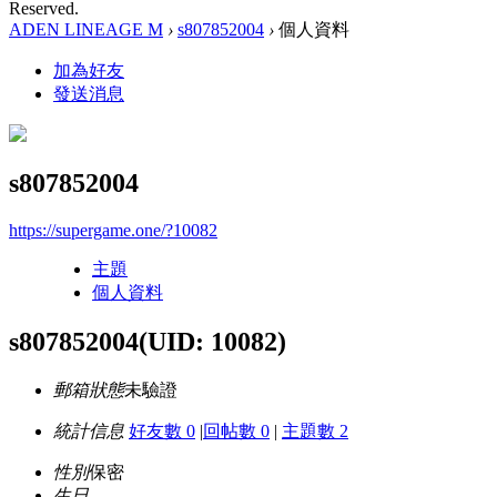
Reserved.
ADEN LINEAGE M
›
s807852004
›
個人資料
加為好友
發送消息
s807852004
https://supergame.one/?10082
主題
個人資料
s807852004
(UID: 10082)
郵箱狀態
未驗證
統計信息
好友數 0
|
回帖數 0
|
主題數 2
性別
保密
生日
-