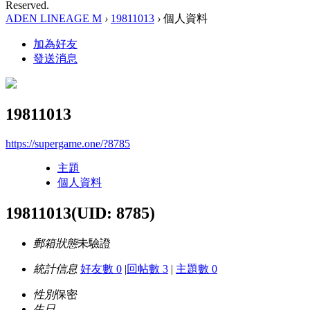
Reserved.
ADEN LINEAGE M
›
19811013
›
個人資料
加為好友
發送消息
19811013
https://supergame.one/?8785
主題
個人資料
19811013
(UID: 8785)
郵箱狀態
未驗證
統計信息
好友數 0
|
回帖數 3
|
主題數 0
性別
保密
生日
-