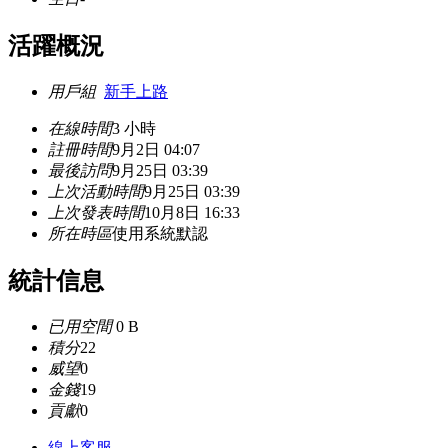
活躍概況
用戶組
新手上路
在線時間
3 小時
註冊時間
9月2日 04:07
最後訪問
9月25日 03:39
上次活動時間
9月25日 03:39
上次發表時間
10月8日 16:33
所在時區
使用系統默認
統計信息
已用空間
0 B
積分
22
威望
0
金錢
19
貢獻
0
線上
客服