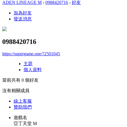
ADEN LINEAGE M
›
0988420716
›
好友
加為好友
發送消息
0988420716
https://supergame.one/?2501045
主題
個人資料
當前共有
0
個好友
沒有相關成員
線上
客服
贊助我們
遊戲名
亞丁天堂 M