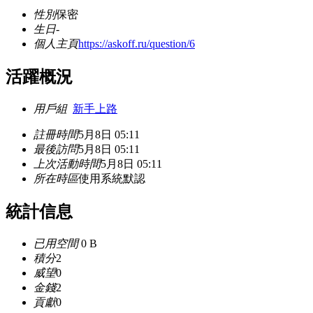
性別
保密
生日
-
個人主頁
https://askoff.ru/question/6
活躍概況
用戶組
新手上路
註冊時間
5月8日 05:11
最後訪問
5月8日 05:11
上次活動時間
5月8日 05:11
所在時區
使用系統默認
統計信息
已用空間
0 B
積分
2
威望
0
金錢
2
貢獻
0