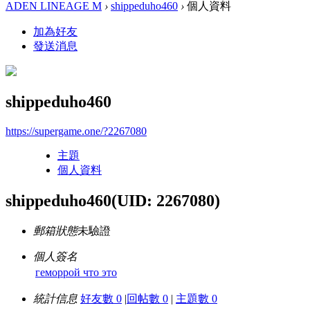
ADEN LINEAGE M
›
shippeduho460
›
個人資料
加為好友
發送消息
shippeduho460
https://supergame.one/?2267080
主題
個人資料
shippeduho460
(UID: 2267080)
郵箱狀態
未驗證
個人簽名
геморрой что это
統計信息
好友數 0
|
回帖數 0
|
主題數 0