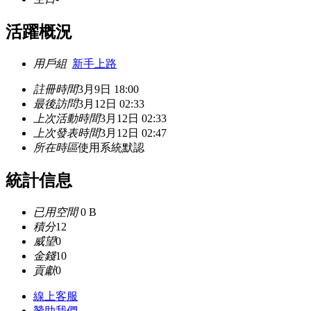
活躍概況
用戶組
新手上路
註冊時間
3月9日 18:00
最後訪問
3月12日 02:33
上次活動時間
3月12日 02:33
上次發表時間
3月12日 02:47
所在時區
使用系統默認
統計信息
已用空間
0 B
積分
12
威望
0
金錢
10
貢獻
0
線上
客服
贊助我們