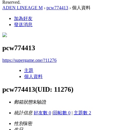
Reserved.
ADEN LINEAGE M
›
pcw774413
›
個人資料
加為好友
發送消息
pcw774413
https://supergame.one/?11276
主題
個人資料
pcw774413
(UID: 11276)
郵箱狀態
未驗證
統計信息
好友數 0
|
回帖數 0
|
主題數 2
性別
保密
生日
-