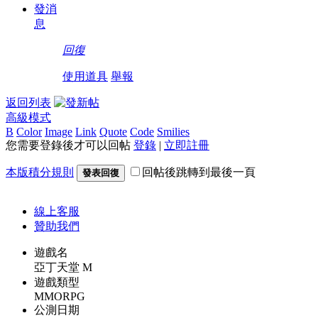
發消
息
回復
使用道具
舉報
返回列表
高級模式
B
Color
Image
Link
Quote
Code
Smilies
您需要登錄後才可以回帖
登錄
|
立即註冊
本版積分規則
回帖後跳轉到最後一頁
發表回復
線上
客服
贊助我們
遊戲名
亞丁天堂 M
遊戲類型
MMORPG
公測日期