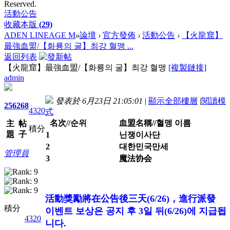
Reserved.
活動公告
收藏本版
(
29
)
ADEN LINEAGE M
»
論壇
›
官方發佈
›
活動公告
›
【火龍窟】
最強血盟/【화룡의 굴】최강 혈맹 ...
返回列表
【火龍窟】最強血盟/【화룡의 굴】최강 혈맹
[複製鏈接]
admin
發表於 6月23日 21:05:01
|
顯示全部樓層
|
閱讀模
256
268
4320
式
名次//순위
血盟名稱//혈맹 이름
主
帖
積分
題
子
1
닌쟁이사단
2
대한민국만세
管理員
3
魔法协会
活動獎勵將在公告後三天(6/26)，進行派發
積分
이벤트 보상은 공지 후 3일 뒤(6/26)에 지급됩
4320
니다.