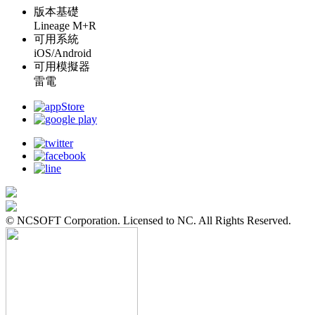
版本基礎
Lineage M+R
可用系統
iOS/Android
可用模擬器
雷電
© NCSOFT Corporation. Licensed to NC. All Rights Reserved.