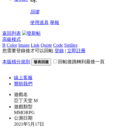
다.
回復
使用道具
舉報
返回列表
高級模式
B
Color
Image
Link
Quote
Code
Smilies
您需要登錄後才可以回帖
登錄
|
立即註冊
本版積分規則
回帖後跳轉到最後一頁
發表回復
線上
客服
贊助我們
遊戲名
亞丁天堂 M
遊戲類型
MMORPG
公測日期
2021年5月17日