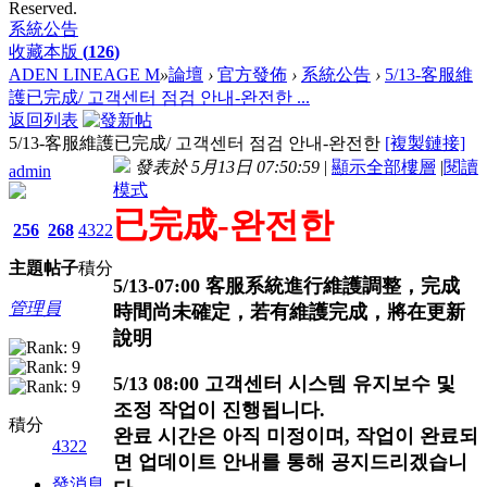
Reserved.
系統公告
收藏本版
(
126
)
ADEN LINEAGE M
»
論壇
›
官方發佈
›
系統公告
›
5/13-客服維
護已完成/ 고객센터 점검 안내-완전한 ...
返回列表
5/13-客服維護已完成/ 고객센터 점검 안내-완전한
[複製鏈接]
發表於 5月13日 07:50:59
|
顯示全部樓層
|
閱讀
admin
模式
已完成-
완전한
256
268
4322
主題
帖子
積分
5/13-07:00 客服系統進行維護調整，完成
管理員
時間尚未確定，若有維護完成，將在更新
說明
5/13 08:00 고객센터 시스템 유지보수 및
조정 작업이 진행됩니다.
積分
완료 시간은 아직 미정이며, 작업이 완료되
4322
면 업데이트 안내를 통해 공지드리겠습니
發消息