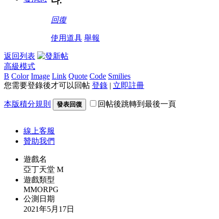
다.
回復
使用道具
舉報
返回列表
高級模式
B
Color
Image
Link
Quote
Code
Smilies
您需要登錄後才可以回帖
登錄
|
立即註冊
本版積分規則
回帖後跳轉到最後一頁
發表回復
線上
客服
贊助我們
遊戲名
亞丁天堂 M
遊戲類型
MMORPG
公測日期
2021年5月17日