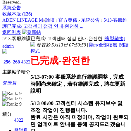
Reserved.
系統公告
收藏本版
(
126
)
ADEN LINEAGE M
»
論壇
›
官方發佈
›
系統公告
›
5/13-客服維
護已完成/ 고객센터 점검 안내-완전한 ...
返回列表
5/13-客服維護已完成/ 고객센터 점검 안내-완전한
[複製鏈接]
發表於 5月13日 07:50:59
|
顯示全部樓層
|
閱讀
admin
模式
已完成-
완전한
256
268
4322
主題
帖子
積分
5/13-07:00 客服系統進行維護調整，完成
管理員
時間尚未確定，若有維護完成，將在更新
說明
5/13 08:00 고객센터 시스템 유지보수 및
조정 작업이 진행됩니다.
積分
완료 시간은 아직 미정이며, 작업이 완료되
4322
면 업데이트 안내를 통해 공지드리겠습니
發消息