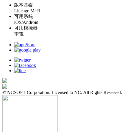
版本基礎
Lineage M+R
可用系統
iOS/Android
可用模擬器
雷電
© NCSOFT Corporation. Licensed to NC. All Rights Reserved.