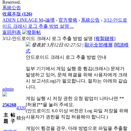
Reserved.
系統公告
收藏本版
(
126
)
ADEN LINEAGE M
»
論壇
›
官方發佈
›
系統公告
›
3/12-안드로
이드 크래시 로그 추출 방법 설명 ...
返回列表
3/12-안드로이드 크래시 로그 추출 방법 설명
[複製鏈接]
發表於 3月12日 02:27:52
|
顯示全部樓層
|
閱讀模
式
안드로이드 크래시 로그 추출 방법 안내
일부 기기에서 게임 실행 중 튕김(크래시) 문제가
발생하고 있어, 문제 해결을 위해 사용자에게 크래
시 보고서(Log)가 필요합니다. 절차는 아래와 같습
니다.
admin
게임 실행 시 저장 권한 요청 팝업이 나타나면 **
[허용]**을 눌러 주세요.
256
268
4320
(안드로이드 6.0 이상 버전은 Log 파일 저장을 위해
主
帖
사용자가 권한을 직접 허용해야 합니다.)
積分
題
子
게임이 튕겼을 경우, 아래 방법으로 파일을 추출할