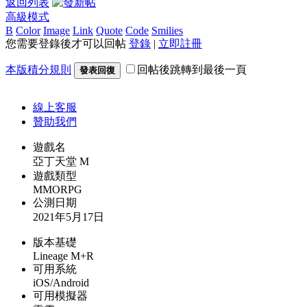
返回列表
高級模式
B
Color
Image
Link
Quote
Code
Smilies
您需要登錄後才可以回帖
登錄
|
立即註冊
本版積分規則
回帖後跳轉到最後一頁
發表回復
線上
客服
贊助我們
遊戲名
亞丁天堂 M
遊戲類型
MMORPG
公測日期
2021年5月17日
版本基礎
Lineage M+R
可用系統
iOS/Android
可用模擬器