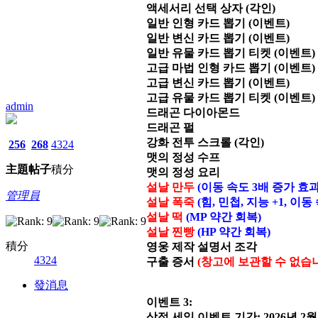
액세서리 선택 상자 (각인)
일반 인형 카드 뽑기 (이벤트)
일반 변신 카드 뽑기 (이벤트)
일반 유물 카드 뽑기 티켓 (이벤트)
고급 마법 인형 카드 뽑기 (이벤트)
고급 변신 카드 뽑기 (이벤트)
고급 유물 카드 뽑기 티켓 (이벤트)
admin
드래곤 다이아몬드
드래곤 펄
강화 전투 스크롤 (각인)
256
268
4324
맷의 정성 수프
主題
帖子
積分
맷의 정성 요리
설날 만두
(이동 속도 3배 증가 효
管理員
설날 폭죽
(힘, 민첩, 지능 +1, 
설날 떡
(MP 약간 회복)
설날 찐빵
(HP 약간 회복)
積分
영웅 제작 설명서 조각
4324
구출 증서
(창고에 보관할 수 없습
發消息
이벤트 3:
상점 세일 이벤트 기간: 2026년 2월 15일