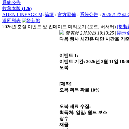
系統公告
收藏本版
(
126
)
ADEN LINEAGE M
»
論壇
›
官方發佈
›
系統公告
›
2026년 춘절
返回列表
2026년 춘절 이벤트 및 업데이트 미리보기 (토르, 버서커)
[複製
發表於 2月10日 19:13:25
|
顯示
다음 행사 시간은 대만 시간을 기준
이벤트 1:
이벤트 기간: 2026년 2월 11일 18:00 
오복
[제작]
오복 획득 확률 10%
오복 재료 수집:
획득처: 일일: 월드 보스
장수
재물