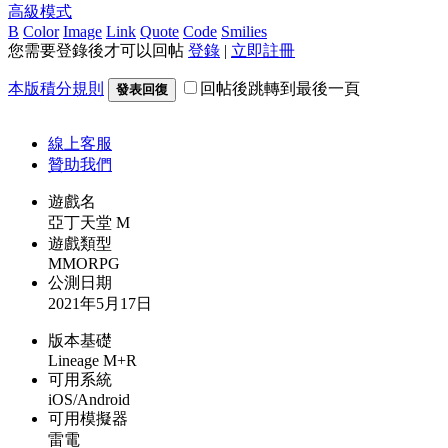
高級模式
B
Color
Image
Link
Quote
Code
Smilies
您需要登錄後才可以回帖
登錄
|
立即註冊
本版積分規則
回帖後跳轉到最後一頁
發表回復
線上
客服
贊助我們
遊戲名
亞丁天堂 M
遊戲類型
MMORPG
公測日期
2021年5月17日
版本基礎
Lineage M+R
可用系統
iOS/Android
可用模擬器
雷電