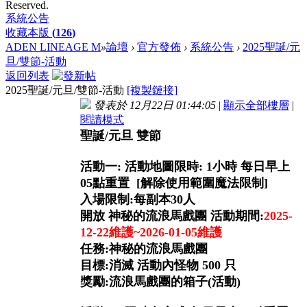
Reserved.
系統公告
收藏本版
(
126
)
ADEN LINEAGE M
»
論壇
›
官方發佈
›
系統公告
›
2025聖誕/元
旦/雙節-活動
返回列表
2025聖誕/元旦/雙節-活動
[複製鏈接]
發表於 12月22日 01:44:05
|
顯示全部樓層
|
閱讀模式
聖誕/元旦 雙節
活動一: 活動地圖限時: 1小時 每日早上
05點重置 [解除使用範圍魔法限制]
入場限制:每副本30人
開放 神秘的流浪馬戲團 活動期間:
2025-
12-22維護~2026-01-05維護
任務:神秘的流浪馬戲團
目標:消滅 活動內怪物 500 只
獎勵:流浪馬戲團的箱子(活動)