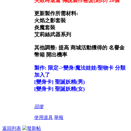
失敗時退還 傳說製作秘笈(刻印) 20個
更新製作所需材料:
火焰之影套裝
炎魔套裝
艾莉絲武器系列
其他調整: 提高 商城活動獲得的 名譽金
幣箱 開出機率
製作: 限定->變身/魔法娃娃/聖物卡 分類
加入了
[變身卡] 聖誕妖精(男)
[變身卡] 聖誕妖精(女)
回復
使用道具
舉報
返回列表