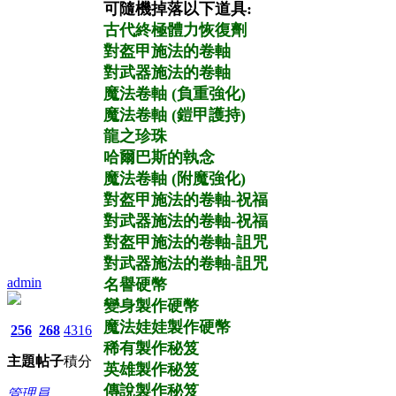
可隨機掉落以下道具:
古代終極體力恢復劑
對盔甲施法的卷軸
對武器施法的卷軸
魔法卷軸 (負重強化)
魔法卷軸 (鎧甲護持)
龍之珍珠
哈爾巴斯的執念
魔法卷軸 (附魔強化)
對盔甲施法的卷軸-祝福
對武器施法的卷軸-祝福
對盔甲施法的卷軸-詛咒
對武器施法的卷軸-詛咒
admin
名譽硬幣
變身製作硬幣
魔法娃娃製作硬幣
256
268
4316
稀有製作秘笈
主題
帖子
積分
英雄製作秘笈
傳說製作秘笈
管理員