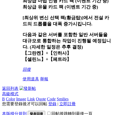
최상급 마법 인형 카드 팩 (이벤트 기간 중)
최상급 유물 카드 팩 (이벤트 기간 중)
[최상위 변신 선택 팩(황금탑)]에서 전설 카
드의 드롭률을 대폭 증가시킵니다.
다음과 같은 서버를 포함한 일반 서버들을
대규모로 통합하는 작업이 진행될 예정입니
다. (자세한 일정은 추후 결정)
【그란켄】+【인하사】
【셀린느】+【페트라】
回復
使用道具
舉報
返回列表
高級模式
B
Color
Image
Link
Quote
Code
Smilies
您需要登錄後才可以回帖
登錄
|
立即註冊
本版積分規則
回帖後跳轉到最後一頁
發表回復