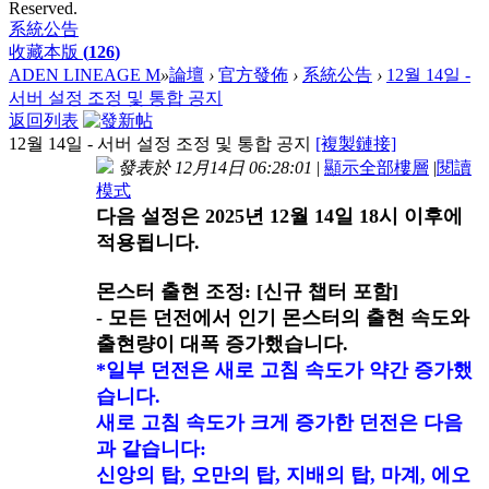
Reserved.
系統公告
收藏本版
(
126
)
ADEN LINEAGE M
»
論壇
›
官方發佈
›
系統公告
›
12월 14일 -
서버 설정 조정 및 통합 공지
返回列表
12월 14일 - 서버 설정 조정 및 통합 공지
[複製鏈接]
發表於 12月14日 06:28:01
|
顯示全部樓層
|
閱讀
模式
다음 설정은 2025년 12월 14일 18시 이후에
적용됩니다.
몬스터 출현 조정: [신규 챕터 포함]
- 모든 던전에서 인기 몬스터의 출현 속도와
출현량이 대폭 증가했습니다.
*일부 던전은 새로 고침 속도가 약간 증가했
습니다.
새로 고침 속도가 크게 증가한 던전은 다음
과 같습니다:
신앙의 탑, 오만의 탑, 지배의 탑, 마계, 에오