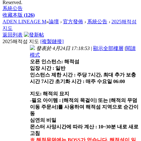
Reserved.
系統公告
收藏本版
(
126
)
ADEN LINEAGE M
»
論壇
›
官方發佈
›
系統公告
›
2025해적섬
지도
返回列表
2025해적섬 지도
[複製鏈接]
發表於 4月24日 17:18:53
|
顯示全部樓層
|
閱讀
模式
오픈 인스턴스: 해적섬
입장 시간 : 일반
인스턴스 제한 시간 : 주당 7시간, 최대 추가 보충
시간 7시간 초기화 시간 : 매주 수요일 06:00
지도: 해적의 묘지
-필요 아이템 : [해적의 목걸이] 또는 [해적의 무덤
이동 주문서]를 사용하여 해적섬 지역으로 순간이
동
심연의 비밀
몬스터 사망시간에 따라 계산 : 10~30분 내로 새로
고침
※ 해적무덤에는 BOSS가 없습니다. 해적섬이 일