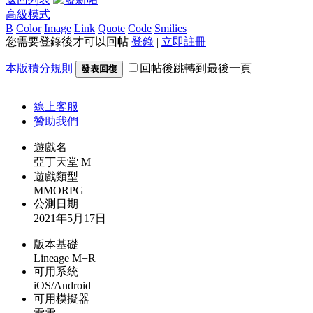
高級模式
B
Color
Image
Link
Quote
Code
Smilies
您需要登錄後才可以回帖
登錄
|
立即註冊
本版積分規則
回帖後跳轉到最後一頁
發表回復
線上
客服
贊助我們
遊戲名
亞丁天堂 M
遊戲類型
MMORPG
公測日期
2021年5月17日
版本基礎
Lineage M+R
可用系統
iOS/Android
可用模擬器