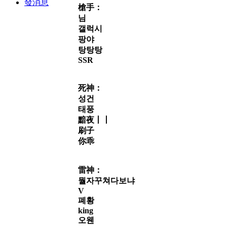
發消息
槍手：
님
갤럭시
팡야
탕탕탕
SSR
死神：
성건
태풍
黯夜丨丨
刷子
你乖
雷神：
뭘자꾸쳐다보냐
V
폐황
king
오웬