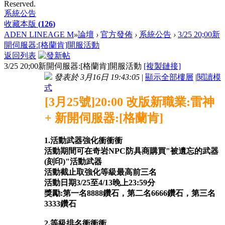
Reserved.
系統公告
收藏本版
(
126
)
ADEN LINEAGE M
»
論壇
›
官方發佈
›
系統公告
›
3/25 20;00新
開伺服器:[格蘭肯]開服活動
返回列表
3/25 20;00新開伺服器:[格蘭肯]開服活動
[複製鏈接]
發表於 3月16日 19:43:05
|
顯示全部樓層
|
閱讀模
式
[3月25號]20:00 改版新職業:雷神
+ 新開伺服器:[格蘭肯]
1.活動武器強化衝衝衝
活動期間可在奇岩NPC防具商購買"被遺忘的武器
(刻印)"活動武器
活動截止取強化等級最高前三名
活動日期3/25至4/13晚上23:59分
獎勵:第一名8888鑽石，第二名6666鑽石，第三名
3333鑽石
2.等級排名衝衝衝