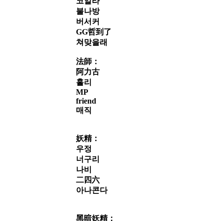
코알라
불나방
버서커
GG哲到了
쳐맞을래
法師：
阿力古
홀리
MP
friend
매직
妖精：
우정
너구리
나비
二四六
아나콘다
黑暗妖精：