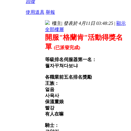
回復
使用道具
舉報
樓主
|
發表於 4月11日 03:48:25
|
顯示
全部樓層
開服"格蘭肯"活動得獎名
單
(已派發完成)
等級排名伺服器第一名
：
뭘자꾸쳐다보냐
各職業前五名排名獎勵
王族：
얼음
사육사
保溫董娘
빨강
有人在嘛
騎士：