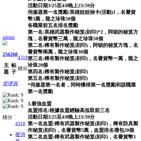
活動日期3/25至4/8晚上23:59分
伺服器第一名獎勵:英雄娃娃抽卡(活動)1，名譽貨
幣3萬，龍之珍珠50個
各職業前五名排名獎勵
第一名:英雄武器製作秘笈(刻印)*2，阿頓的秘笈方
admin
塊，名譽貨幣三萬，龍之珍珠50個
第二名:稀有製作秘笈(刻印)，阿頓的秘笈方塊，名
譽貨幣兩萬，龍之珍珠30個
256
268
4318
第三名:稀有製作秘笈(刻印)，名譽貨幣一萬，龍之
珍珠20個
主
帖
積分
第四名:稀有製作秘笈(刻印)
題
子
第五名:稀有製作秘笈(刻印)
管理員
*伺服器第一名者，同時獲得第一名獎勵和該職業
第一名獎勵
3.最強血盟
血盟排名:根據血盟經驗高低取前三名
活動日期3/25至4/8晚上23:59分
積分
4318
第一名血盟:稀有武器製作秘笈(刻印)，稀有防具製
作秘笈(刻印)，名譽貨幣5萬，血盟排名禮包20個
發消
第二名血盟:稀有武器製作秘笈(刻印)，名譽貨幣3