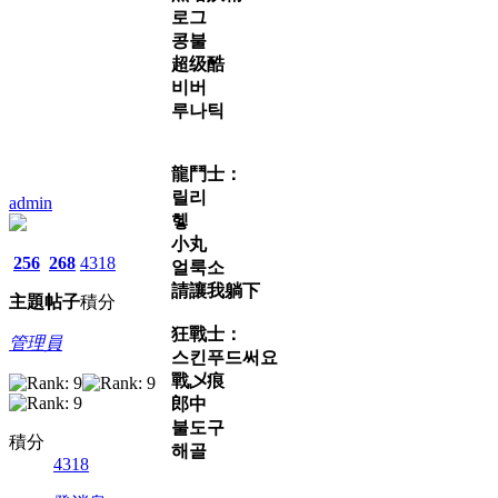
로그
콩불
超级酷
비버
루나틱
龍鬥士：
릴리
admin
헿
小丸
256
268
4318
얼룩소
請讓我躺下
主題
帖子
積分
狂戰士：
管理員
스킨푸드써요
戰乄痕
郎中
불도구
積分
해골
4318