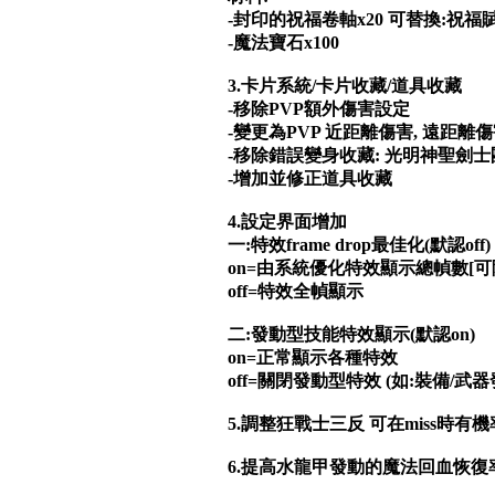
-封印的祝福卷軸x20 可替換:祝福賦
-魔法寶石x100
3.卡片系統/卡片收藏/道具收藏
-移除PVP額外傷害設定
-變更為PVP 近距離傷害, 遠距離傷
-移除錯誤變身收藏: 光明神聖劍士團
-增加並修正道具收藏
4.設定界面增加
一:特效frame drop最佳化(默認off)
on=由系統優化特效顯示總幀數[
off=特效全幀顯示
二:發動型技能特效顯示(默認on)
on=正常顯示各種特效
off=關閉發動型特效 (如:裝備/武器
5.調整狂戰士三反 可在miss時有
6.提高水龍甲發動的魔法回血恢復