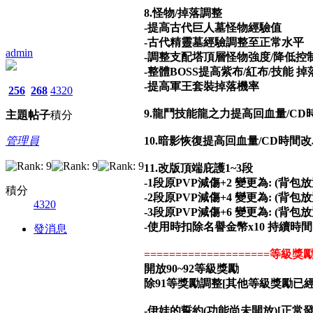
8.怪物/掉落調整
-提高古代巨人墓怪物經驗值
-古代精靈墓經驗調整至正常水平
admin
-調整支配塔頂層怪物強度/降低控
-整體BOSS提高紫布/紅布/技能 
-提高軍王套裝掉落機率
256
268
4320
9.龍鬥技能龍之力提高回血量/CD時
主題
帖子
積分
管理員
10.暗影恢復提高回血量/CD時間改
11.改版頂端庇護1~3段
-1段原PVP減傷+2 變更為: (背包放
積分
-2段原
P
VP減傷+4 變更為: (背包放
4320
-3段原
P
VP減傷+6 變更為: (背包放
-使用時扣除名譽金幣x10 持續時間:6
發消息
====================等級獎勵=
開放90~92等級獎勵
除91等獎勵調整[其他等級獎勵已經
-伊娃的誓約(功能尚未開放)[正常發