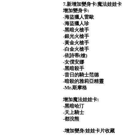
7.新增加變身卡/魔法娃娃卡
增加變身卡:
-海盜獵人雷歐
-海盜獵人珍
-黑暗火槍手
-銀光火槍手
-黃金火槍手
-白金火槍手
-依詩蒂(槍)
-女僕安娜
-黑暗殺手
-昔日的騎士范德
-暗殺的雅莉亞精靈
-Mr.斯摩格
增加魔法娃娃卡:
-黑暗哈汀
-天上騎士
-都浣熊
-增加變身/娃娃卡片收藏