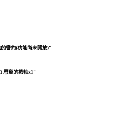
娃的誓約(功能尚未開放)"
 恩寵的捲軸x1"