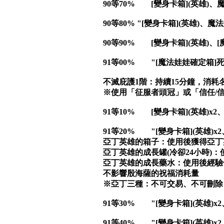
90等70% [變身卡箱](英雄)、
90等80% "[變身卡箱](英雄)、
90等90% [變身卡箱](英雄)、
91等00% "[魔法娃娃確定箱]死
不滅庇護1階：持續15分鐘，消耗名
※使用「征服者頭冠」或「信任/信念
91等10% [變身卡箱](英雄)x2
91等20% "[變身卡箱](英雄)
亞丁英雄的箱子：使用後獲得亞丁
亞丁英雄的成長罐(冷卻24小時)
亞丁英雄的成長藥水：使用後經驗值獲
不影響殷海薩的祝福消耗量
※亞丁三種：不可交易、不可刪除
91等30% "[變身卡箱](英雄)x2
91等40% "[變身卡箱](英雄)x