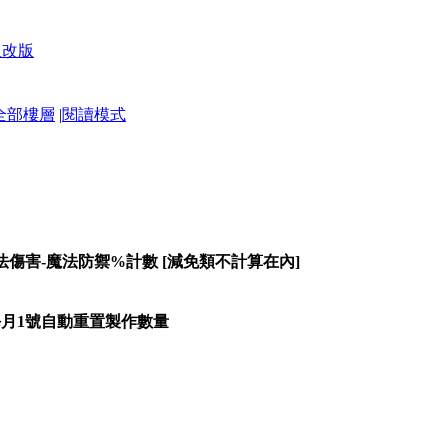
星改版
全部樓層
|
閱讀模式
+魔法傷害-魔法防禦%計數 [減免類不計算在內]
 於每月1號自動重置製作數量