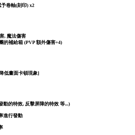
予卷軸(刻印) x2
害, 魔法傷害
的補給箱 (PVP 額外傷害+4)
可降低畫面卡頓現象]
發動的特效, 反擊屏障的特效 等...)
機率進行發動
率