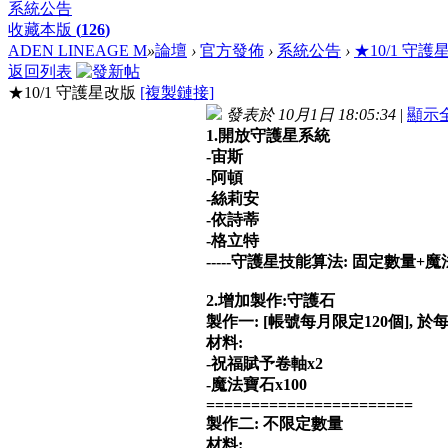
系統公告
收藏本版
(
126
)
ADEN LINEAGE M
»
論壇
›
官方發佈
›
系統公告
›
★10/1 守護
返回列表
★10/1 守護星改版
[複製鏈接]
發表於 10月1日 18:05:34
|
顯示
1.開放守護星系統
-宙斯
-阿頓
-絲莉安
-依詩蒂
-格立特
-----守護星技能算法: 固定數量
2.增加製作:守護石
製作一: [帳號每月限定120個],
材料:
-祝福賦予卷軸x2
-魔法寶石x100
=======================
製作二: 不限定數量
材料: