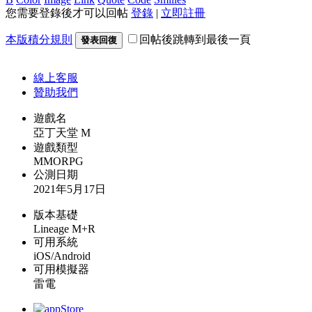
您需要登錄後才可以回帖
登錄
|
立即註冊
本版積分規則
回帖後跳轉到最後一頁
發表回復
線上
客服
贊助我們
遊戲名
亞丁天堂 M
遊戲類型
MMORPG
公測日期
2021年5月17日
版本基礎
Lineage M+R
可用系統
iOS/Android
可用模擬器
雷電