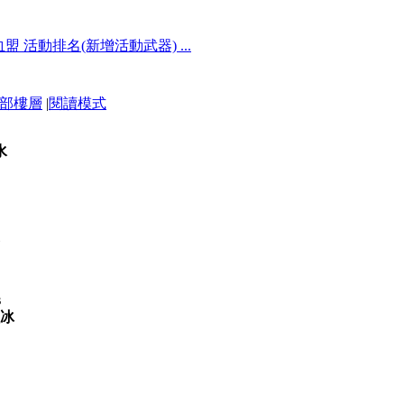
盟 活動排名(新增活動武器) ...
部樓層
|
閱讀模式
水
s
微冰