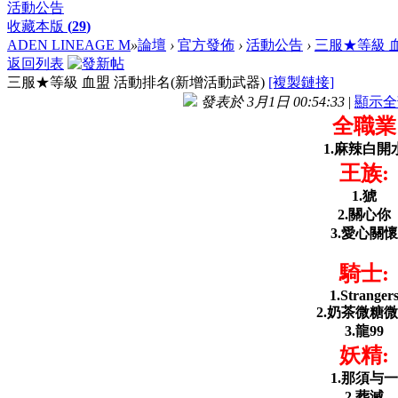
活動公告
收藏本版
(
29
)
ADEN LINEAGE M
»
論壇
›
官方發佈
›
活動公告
›
三服★等級 血
返回列表
三服★等級 血盟 活動排名(新增活動武器)
[複製鏈接]
發表於 3月1日 00:54:33
|
顯示全
全職業
1.麻辣白開
王族:
1.猇
2.關心你
3.愛心關懷
騎士:
1.Stranger
2.奶茶微糖
3.龍99
妖精:
1.那須与一
2.葬滅