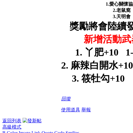
1.愛心關懷
2.老鼠窩
3.天明會
獎勵將會陸續
新增活動武
1. 丫肥+10 1-
2. 麻辣白開水+10 1
3. 筱牡勾+10 2
回復
使用道具
舉報
返回列表
高級模式
B
Color
Image
Link
Quote
Code
Smilies