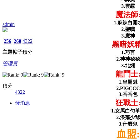
3.雲霧
魔法師
1.麻辣白開
admin
2.聖職
3.魔神
256
268
4322
黑暗妖精
主題
帖子
積分
1.巧言
2.神神秘秘
管理員
3.北爛
龍鬥士
1.皇墨魁
積分
2.PIGCCC
4322
3.香香包
狂戰士
發消息
1.女馬白勺
2.浪蕩少爺
3.什麼鬼
血盟: