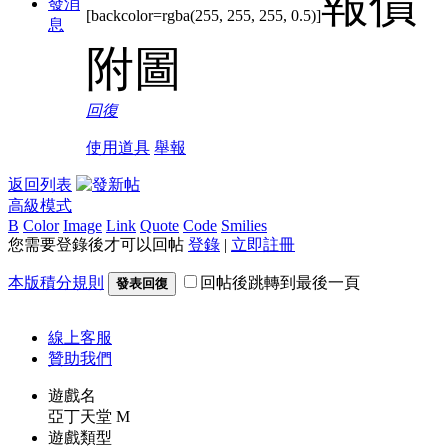
報價
發消
[backcolor=rgba(255, 255, 255, 0.5)]
息
附圖
回復
使用道具
舉報
返回列表
高級模式
B
Color
Image
Link
Quote
Code
Smilies
您需要登錄後才可以回帖
登錄
|
立即註冊
本版積分規則
回帖後跳轉到最後一頁
發表回復
線上
客服
贊助我們
遊戲名
亞丁天堂 M
遊戲類型