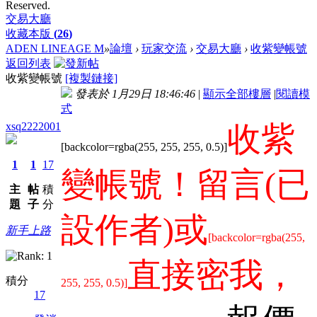
Reserved.
交易大廳
收藏本版
(
26
)
ADEN LINEAGE M
»
論壇
›
玩家交流
›
交易大廳
›
收紫變帳號
返回列表
收紫變帳號
[複製鏈接]
發表於 1月29日 18:46:46
|
顯示全部樓層
|
閱讀模
式
xsq2222001
收紫
[backcolor=rgba(255, 255, 255, 0.5)]
1
1
17
變帳號！留言(已
主
帖
積
題
子
分
設作者)或
新手上路
[backcolor=rgba(255,
直接密我，
積分
255, 255, 0.5)]
17