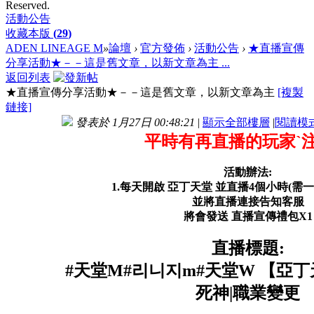
Reserved.
活動公告
收藏本版
(
29
)
ADEN LINEAGE M
»
論壇
›
官方發佈
›
活動公告
›
★直播宣傳
分享活動★－－這是舊文章，以新文章為主 ...
返回列表
★直播宣傳分享活動★－－這是舊文章，以新文章為主
[複製
鏈接]
發表於 1月27日 00:48:21
|
顯示全部樓層
|
閱讀模
平時有再直播的玩家ˋ
活動辦法:
1.每天開啟 亞丁天堂 並直播4個小時(需
並將直播連接告知客服
將會發送 直播宣傳禮包X1
直播標題:
#天堂M#리니지m#天堂W 【亞丁
死神|職業變更