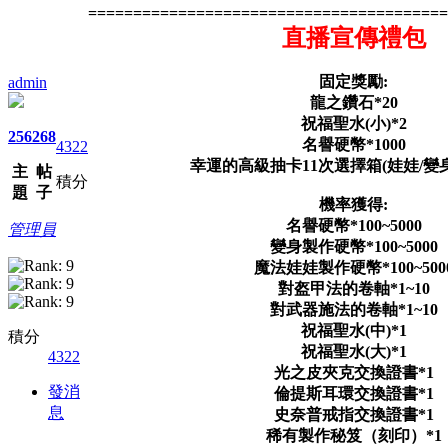
========================================
直播宣傳禮包
固定獎勵:
admin
龍之鑽石*20
祝福聖水(小)*2
256
268
名譽硬幣*1000
4322
幸運的高級抽卡11次選擇箱(娃娃/變身)
主
帖
積分
題
子
機率獲得:
名譽硬幣*100~5000
管理員
變身製作硬幣*100~5000
魔法娃娃製作硬幣*100~500
對盔甲法的卷軸*1~10
對武器施法的卷軸*1~10
祝福聖水(中)*1
積分
祝福聖水(大)*1
4322
光之皮夾克交換證書*1
發消
倫提斯耳環交換證書*1
息
史奈普戒指交換證書*1
稀有製作秘笈（刻印）*1