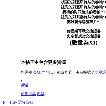
祝福的對盔甲施法的卷軸*
詛咒的對盔甲施法的卷軸*
祝福的對武施法的卷軸 *1
詛咒的對武器施法的卷軸*
英雄製作秘笈碎片*1
倫提斯耳環交換證書
史奈普戒指交換證書
(數量為X1)
本帖子中包含更多資源
您需要
登錄
才可以下載或查看，沒有帳號？
立即註
x
回復
使用道具
舉報
返回列表