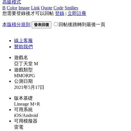
高級模式
B
Color
Image
Link
Quote
Code
Smilies
您需要登錄後才可以回帖
登錄
|
立即註冊
本版積分規則
回帖後跳轉到最後一頁
發表回復
線上
客服
贊助我們
遊戲名
亞丁天堂 M
遊戲類型
MMORPG
公測日期
2021年5月17日
版本基礎
Lineage M+R
可用系統
iOS/Android
可用模擬器
雷電