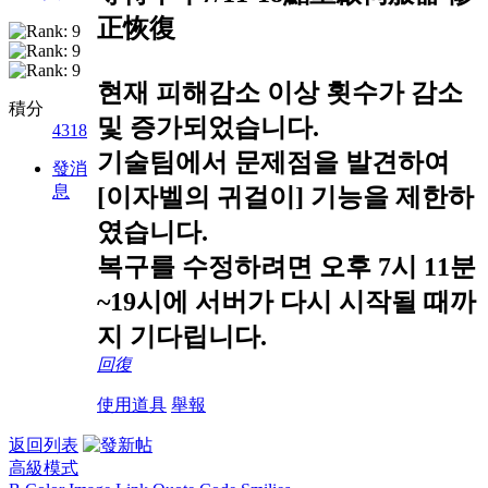
正恢復
현재 피해감소 이상 횟수가 감소
積分
및 증가되었습니다.
4318
기술팀에서 문제점을 발견하여
發消
息
[이자벨의 귀걸이] 기능을 제한하
였습니다.
복구를 수정하려면 오후 7시 11분
~19시에 서버가 다시 시작될 때까
지 기다립니다.
回復
使用道具
舉報
返回列表
高級模式