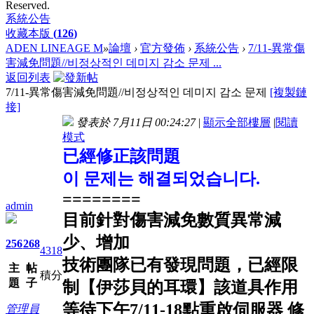
Reserved.
系統公告
收藏本版
(
126
)
ADEN LINEAGE M
»
論壇
›
官方發佈
›
系統公告
›
7/11-異常傷
害減免問題//비정상적인 데미지 감소 문제 ...
返回列表
7/11-異常傷害減免問題//비정상적인 데미지 감소 문제
[複製鏈
接]
發表於 7月11日 00:24:27
|
顯示全部樓層
|
閱讀
模式
已經修正該問題
이 문제는 해결되었습니다.
========
admin
目前針對傷害減免數質異常減
少、增加
256
268
4318
技術團隊已有發現問題，已經限
主
帖
積分
題
子
制【伊莎貝的耳環
】
該道具作用
等待下午7/11-18點重啟伺服器 修
管理員