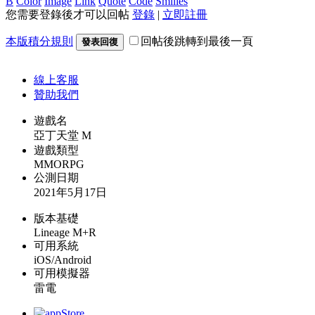
B
Color
Image
Link
Quote
Code
Smilies
您需要登錄後才可以回帖
登錄
|
立即註冊
本版積分規則
回帖後跳轉到最後一頁
發表回復
線上
客服
贊助我們
遊戲名
亞丁天堂 M
遊戲類型
MMORPG
公測日期
2021年5月17日
版本基礎
Lineage M+R
可用系統
iOS/Android
可用模擬器
雷電