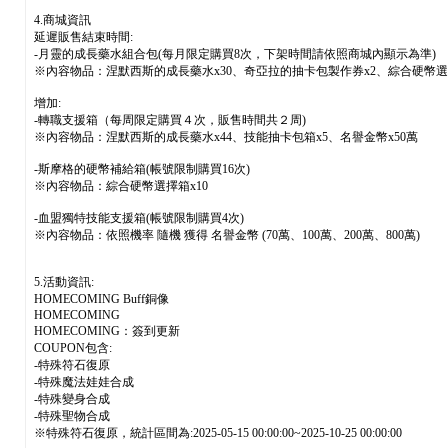
4.商城資訊
延遲販售結束時間:
-月靈的成長藥水組合包(每月限定購買8次，下架時間請依照商城內顯示為準)
※內容物品：涅默西斯的成長藥水x30、奇亞拉的抽卡包製作券x2、綜合硬幣選
增加:
-轉職支援箱（每周限定購買４次，販售時間共２周)
※內容物品：涅默西斯的成長藥水x44、技能抽卡包箱x5、名譽金幣x50萬
-斯摩格的硬幣補給箱(帳號限制購買16次)
※內容物品：綜合硬幣選擇箱x10
-血盟獨特技能支援箱(帳號限制購買4次)
※內容物品：依照機率 隨機 獲得 名譽金幣 (70萬、100萬、200萬、800萬)
5.活動資訊:
HOMECOMING Buff銅像
HOMECOMING
HOMECOMING：簽到更新
COUPON包含:
-特殊符石復原
-特殊魔法娃娃合成
-特殊變身合成
-特殊聖物合成
※特殊符石復原，統計區間為:2025-05-15 00:00:00~2025-10-25 00:00:00