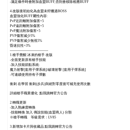
-滿足條件時會附加血盟BUFF,否則會移除相應BUFF
4.改版後初始化為血盟未狩獵過BOSS
血盟強化BUFF屬性內容:
PvP近距離附加傷害+5
PvP遠距離附加傷害+5
PvP魔法附加傷害+5
PVP傷害減少5%
PVP傷害減少無視5%
昏迷抗性+3%
---------------------------------
1.槍手覺醒:冰凍的槍手 改版
-全面更新原有槍手技能
-加入技能節點系統:
魔力射擊[套用子彈系統]/破壞射擊 [套用子彈系統]
-可連續使用持有子彈數
衝刺 在學習 衝刺(步兵)與絕對零度後可補充使用次數
詳細槍手職業優化 :點我跳轉官方公告
2.轉職更新
-加入熟練度轉換
-技能轉換 加入 傳說技能(血盟商人) 分類
※槍手轉職 等級需求：LV85
3.新增加卡片與收藏品:點我跳轉官方公告