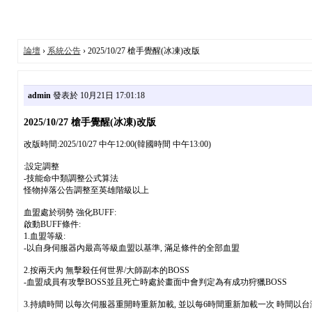
論壇
›
系統公告
› 2025/10/27 槍手覺醒(冰凍)改版
admin
發表於 10月21日 17:01:18
2025/10/27 槍手覺醒(冰凍)改版
改版時間:2025/10/27 中午12:00(韓國時間 中午13:00)
:設定調整
-技能命中類調整公式算法
怪物掉落公告調整至英雄階級以上
血盟處於弱勢 強化BUFF:
啟動BUFF條件:
1.血盟等級:
-以自身伺服器內最高等級血盟以基準, 滿足條件的全部血盟
2.按兩天內 無擊殺任何世界/大師副本的BOSS
-血盟成員有攻擊BOSS並且死亡時處於畫面中會判定為有成功狩獵BOSS
3.持續時間 以每次伺服器重開時重新加載, 並以每6時間重新加載一次 時間以台灣時間