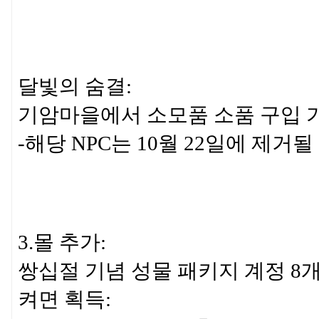
달빛의 숨결:
기암마을에서 소모품 소품 구입 
-해당 NPC는 10월 22일에 제거
3.몰 추가:
쌍십절 기념 성물 패키지 계정 8개
켜면 획득: