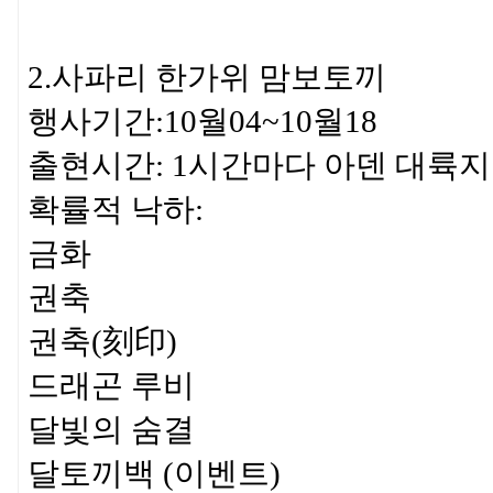
2.사파리 한가위 맘보토끼
행사기간:10월04~10월18
출현시간: 1시간마다 아덴 대륙
확률적 낙하:
금화
권축
권축(刻印)
드래곤 루비
달빛의 숨결
달토끼백 (이벤트)