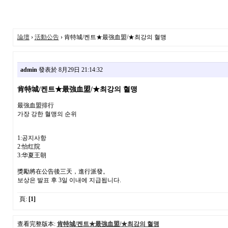
論壇
›
活動公告
› 肯特城/켄트★最強血盟/★최강의 혈맹
admin
發表於 8月29日 21:14:32
肯特城/켄트★最強血盟/★최강의 혈맹
最強血盟排行
가장 강한 혈맹의 순위
1:공지사항
2:怡红院
3:华夏王朝
獎勵將在公告後三天，進行派發。
보상은 발표 후 3일 이내에 지급됩니다.
頁:
[1]
查看完整版本:
肯特城/켄트★最強血盟/★최강의 혈맹