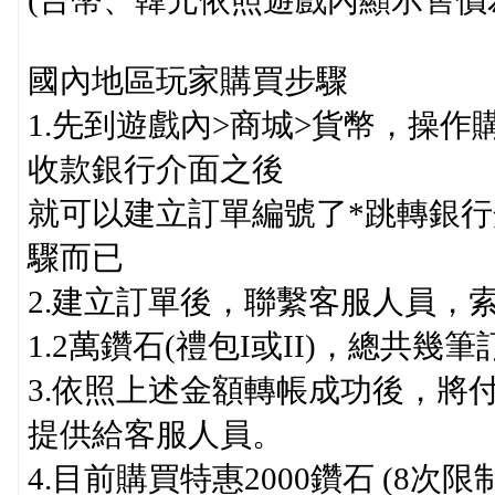
(台幣、韓元依照遊戲內顯示售價為主
國內地區玩家購買步驟
1.先到遊戲內>商城>貨幣，操作購
收款銀行介面之後
就可以建立訂單編號了*跳轉銀行
驟而已
2.建立訂單後，聯繫客服人員，
1.2萬鑽石(禮包I或II)，總共幾筆
3.依照上述金額轉帳成功後，將付
提供給客服人員。
4.目前購買特惠2000鑽石 (8次