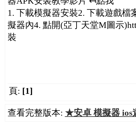
器APK安裝教學影片 ↤點我
1. 下載模擬器安裝2. 下載遊戲檔
擬器內4. 點開(亞丁天堂M圖示)https:/
裝
頁:
[1]
查看完整版本:
★安卓 模擬器 i