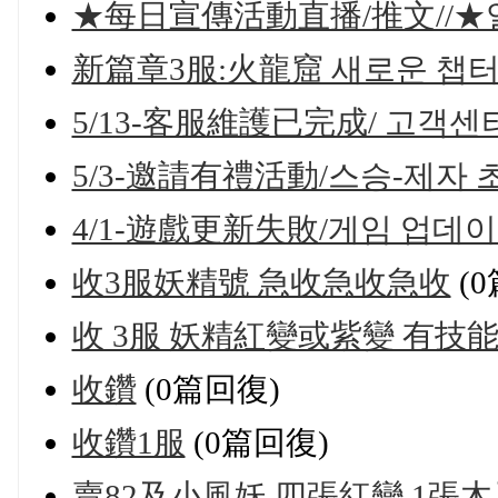
★每日宣傳活動直播/推文//★
新篇章3服:火龍窟 새로운 챕터 
5/13-客服維護已完成/ 고객센
5/3-邀請有禮活動/스승-제자 
4/1-遊戲更新失敗/게임 업데이
收3服妖精號 急收急收急收
(
收 3服 妖精紅變或紫變 有技
收鑽
(0篇回復)
收鑽1服
(0篇回復)
賣82及小風妖 四張紅變 1張木