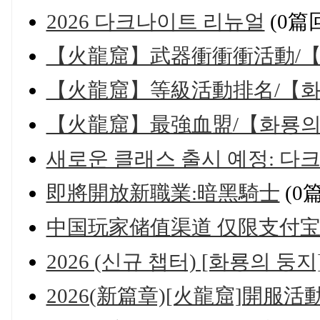
2026 다크나이트 리뉴얼
(0篇
【火龍窟】武器衝衝衝活動/【화
【火龍窟】等級活動排名/【화
【火龍窟】最強血盟/【화룡의
새로운 클래스 출시 예정: 다
即將開放新職業:暗黑騎士
(0
中国玩家储值渠道 仅限支付
2026 (신규 챕터) [화룡의 둥
2026(新篇章)[火龍窟]開服活