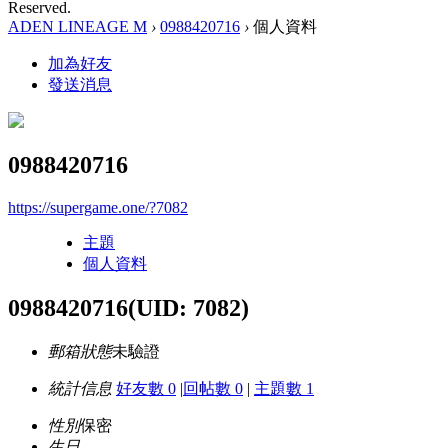
Reserved.
ADEN LINEAGE M
›
0988420716
›
個人資料
加為好友
發送消息
0988420716
https://supergame.one/?7082
主題
個人資料
0988420716
(UID: 7082)
郵箱狀態
未驗證
統計信息
好友數 0
|
回帖數 0
|
主題數 1
性別
保密
生日
-