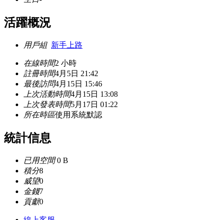
活躍概況
用戶組
新手上路
在線時間
2 小時
註冊時間
4月5日 21:42
最後訪問
4月15日 15:46
上次活動時間
4月15日 13:08
上次發表時間
5月17日 01:22
所在時區
使用系統默認
統計信息
已用空間
0 B
積分
8
威望
0
金錢
7
貢獻
0
線上
客服