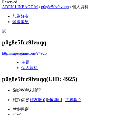
Reserved.
ADEN LINEAGE M
›
p0g8e5frz9lvuqq
›
個人資料
加為好友
發送消息
p0g8e5frz9lvuqq
http://supergame.one/?4925
主題
個人資料
p0g8e5frz9lvuqq
(UID: 4925)
郵箱狀態
未驗證
統計信息
好友數 0
|
回帖數 1
|
主題數 0
性別
保密
生日
-