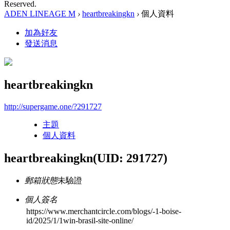
Reserved.
ADEN LINEAGE M
›
heartbreakingkn
›
個人資料
加為好友
發送消息
heartbreakingkn
http://supergame.one/?291727
主題
個人資料
heartbreakingkn
(UID: 291727)
郵箱狀態
未驗證
個人簽名
https://www.merchantcircle.com/blogs/-1-boise-
id/2025/1/1win-brasil-site-online/