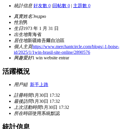
統計信息
好友數 0
|
回帖數 0
|
主題數 0
真實姓名
Эндрю
性別
男
生日
1973 年 1 月 31 日
出生地
青海省
居住地
新疆維吾爾自治區
個人主頁
https://www.merchantcircle.com/blogs/-1-boise-
id/2025/1/1win-brasil-site-online/2890576
興趣愛好
1 win website entrar
活躍概況
用戶組
新手上路
註冊時間
1月30日 17:32
最後訪問
1月30日 17:32
上次活動時間
1月30日 17:32
所在時區
使用系統默認
統計信息