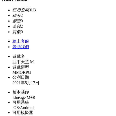
已用空間
0 B
積分
2
威望
0
金錢
2
貢獻
0
線上
客服
贊助我們
遊戲名
亞丁天堂 M
遊戲類型
MMORPG
公測日期
2021年5月17日
版本基礎
Lineage M+R
可用系統
iOS/Android
可用模擬器