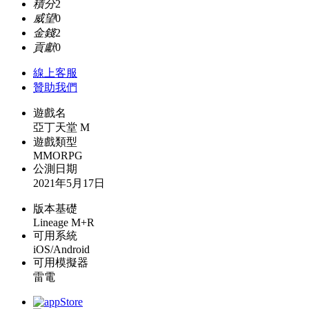
積分
2
威望
0
金錢
2
貢獻
0
線上
客服
贊助我們
遊戲名
亞丁天堂 M
遊戲類型
MMORPG
公測日期
2021年5月17日
版本基礎
Lineage M+R
可用系統
iOS/Android
可用模擬器
雷電