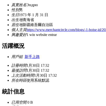
真實姓名
Эндрю
性別
男
生日
1973 年 1 月 31 日
出生地
青海省
居住地
新疆維吾爾自治區
個人主頁
https://www.merchantcircle.com/blogs/-1-boise-id/20
興趣愛好
1 win website entrar
活躍概況
用戶組
新手上路
註冊時間
1月30日 17:32
最後訪問
1月30日 17:32
上次活動時間
1月30日 17:32
所在時區
使用系統默認
統計信息
已用空間
0 B