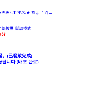
等級活動排名/★ 활동 순위 ...
全部樓層
|
閱讀模式
59分
。(已發放完成)
급됩니다.(배포 완료)