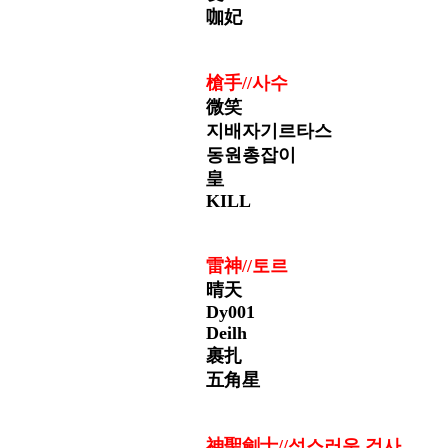
咖妃
槍手//
사수
微笑
지배자기르타스
동원총잡이
皇
KILL
雷神//
토르
晴天
Dy001
Deilh
裹扎
五角星
神聖劍士//성스러운 검사