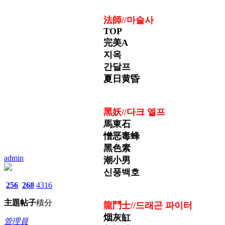
法師//
마술사
TOP
完美A
지옥
간달프
夏日黄昏
黑妖//
다크 엘프
馬東石
憎恶毒蜂
黑色素
admin
潮小男
신풍백호
256
268
4316
主題
帖子
積分
龍鬥士//
드래곤 파이터
烟灰缸
管理員