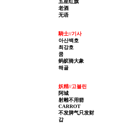
五星红旗
老酒
无语
騎士//
기사
아산백호
최강호
쿰
蚂蚁骑大象
해골
妖精//
고블린
阿城
射雕不用箭
CARROT
不发脾气只发财
갑