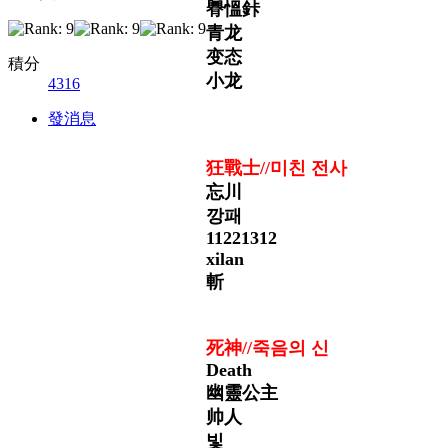
臖慍鉲
青龙
变态
積分
小龙
4316
發消息
狂戰士//
미친 전사
忘川
깡패
11221312
xilan
斬
死神//
죽음의 신
Death
幽靈公主
帅人
빛