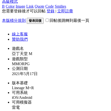
高級模式
B
Color
Image
Link
Quote
Code
Smilies
您需要登錄後才可以回帖
登錄
|
立即註冊
本版積分規則
回帖後跳轉到最後一頁
發表回復
線上
客服
贊助我們
遊戲名
亞丁天堂 M
遊戲類型
MMORPG
公測日期
2021年5月17日
版本基礎
Lineage M+R
可用系統
iOS/Android
可用模擬器
雷電