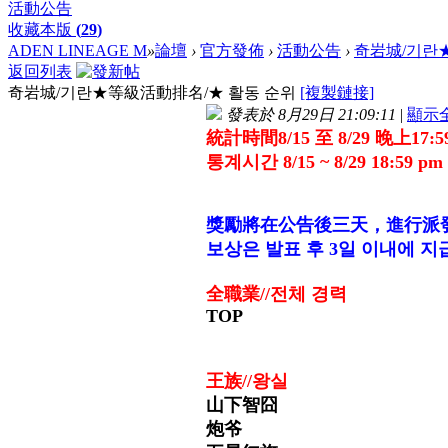
活動公告
收藏本版
(
29
)
ADEN LINEAGE M
»
論壇
›
官方發佈
›
活動公告
›
奇岩城/기란★
返回列表
奇岩城/기란★等級活動排名/★ 활동 순위
[複製鏈接]
發表於 8月29日 21:09:11
|
顯示
統計時間8/15 至 8/29 晚上17:
통계시간 8/15 ~ 8/29 18:59 pm
獎勵將在公告後三天，進行派發
보상은 발표 후 3일 이내에 지
全職業//
전체 경력
TOP
王族//
왕실
山下智囧
炮爷