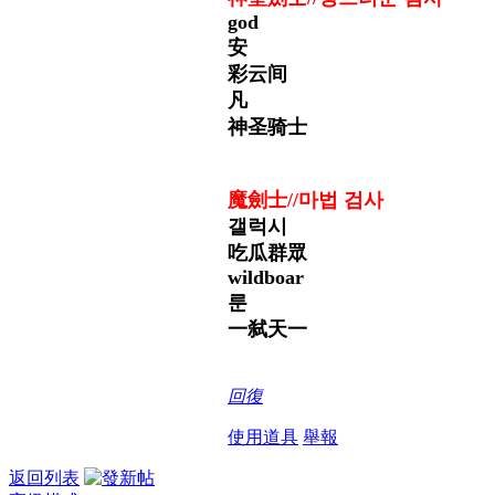
god
安
彩云间
凡
神圣骑士
魔劍士//
마법 검사
갤럭시
吃瓜群眾
wildboar
룬
一弑天一
回復
使用道具
舉報
返回列表