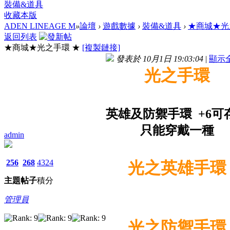
裝備&道具
收藏本版
ADEN LINEAGE M
»
論壇
›
遊戲數據
›
裝備&道具
›
★商城★光
返回列表
★商城★光之手環 ★
[複製鏈接]
發表於 10月1日 19:03:04
|
顯示
光之手環
英雄及防禦手環 +6可
只能穿戴一種
admin
256
268
4324
光之英雄手環
主題
帖子
積分
管理員
光之防禦手環