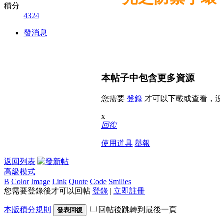
積分
4324
發消息
本帖子中包含更多資源
您需要
登錄
才可以下載或查看，
x
回復
使用道具
舉報
返回列表
高級模式
B
Color
Image
Link
Quote
Code
Smilies
您需要登錄後才可以回帖
登錄
|
立即註冊
本版積分規則
回帖後跳轉到最後一頁
發表回復