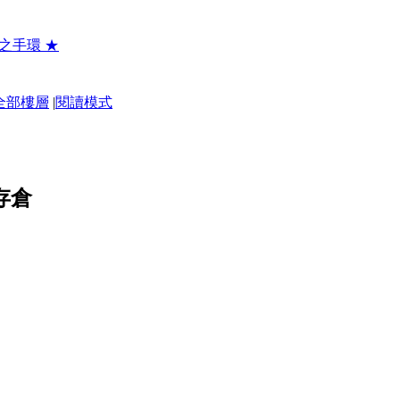
之手環 ★
全部樓層
|
閱讀模式
存倉