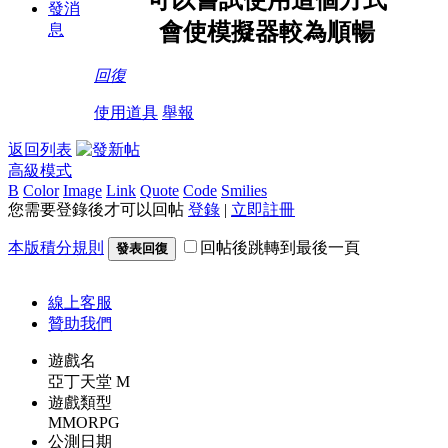
可以嘗試使用這個方式
發消
會使模擬器較為順暢
息
回復
使用道具
舉報
返回列表
高級模式
B
Color
Image
Link
Quote
Code
Smilies
您需要登錄後才可以回帖
登錄
|
立即註冊
本版積分規則
回帖後跳轉到最後一頁
發表回復
線上
客服
贊助我們
遊戲名
亞丁天堂 M
遊戲類型
MMORPG
公測日期