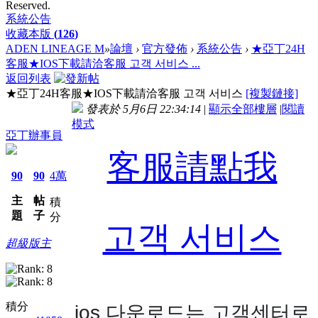
Reserved.
系統公告
收藏本版
(
126
)
ADEN LINEAGE M
»
論壇
›
官方發佈
›
系統公告
›
★亞丁24H
客服★IOS下載請洽客服 고객 서비스 ...
返回列表
★亞丁24H客服★IOS下載請洽客服 고객 서비스
[複製鏈接]
發表於 5月6日 22:34:14
|
顯示全部樓層
|
閱讀
模式
亞丁辦事員
客服請點我
90
90
4萬
主
帖
積
題
子
分
고객 서비스
超級版主
積分
ios 다운로드는 고객센터로