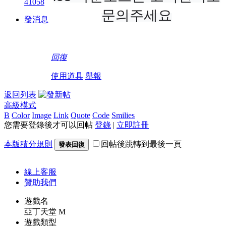
41058
문의주세요
發消息
回復
使用道具
舉報
返回列表
高級模式
B
Color
Image
Link
Quote
Code
Smilies
您需要登錄後才可以回帖
登錄
|
立即註冊
本版積分規則
回帖後跳轉到最後一頁
發表回復
線上
客服
贊助我們
遊戲名
亞丁天堂 M
遊戲類型