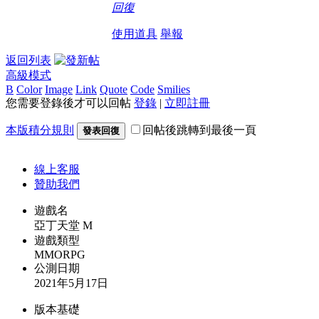
回復
使用道具
舉報
返回列表
高級模式
B
Color
Image
Link
Quote
Code
Smilies
您需要登錄後才可以回帖
登錄
|
立即註冊
本版積分規則
回帖後跳轉到最後一頁
發表回復
線上
客服
贊助我們
遊戲名
亞丁天堂 M
遊戲類型
MMORPG
公測日期
2021年5月17日
版本基礎