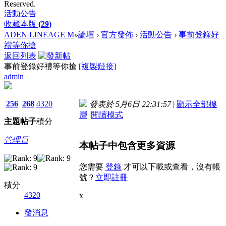
Reserved.
活動公告
收藏本版
(
29
)
ADEN LINEAGE M
»
論壇
›
官方發佈
›
活動公告
›
事前登錄好
禮等你搶
返回列表
事前登錄好禮等你搶
[複製鏈接]
admin
256
268
4320
發表於 5月6日 22:31:57
|
顯示全部樓
層
|
閱讀模式
主題
帖子
積分
管理員
本帖子中包含更多資源
您需要
登錄
才可以下載或查看，沒有帳
號？
立即註冊
積分
4320
x
發消息