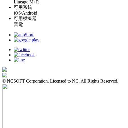
Lineage M+R
可用系統
iOS/Android
可用模擬器
雷電
© NCSOFT Corporation. Licensed to NC. All Rights Reserved.