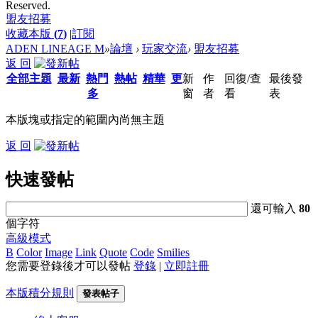
Reserved.
盟友招募
收藏本版
(
7
)
|
訂閱
ADEN LINEAGE M
»
論壇
›
玩家交流
›
盟友招募
返 回
全部主題
最新
熱門
熱帖
精華
更
新
作
回復/查
最後發
多
窗
者
看
表
本版塊或指定的範圍內尚無主題
返 回
快速發帖
還可輸入
80
個字符
高級模式
B
Color
Image
Link
Quote
Code
Smilies
您需要登錄後才可以發帖
登錄
|
立即註冊
本版積分規則
發表帖子