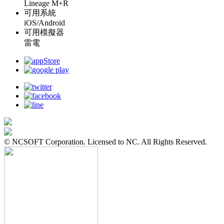
Lineage M+R
可用系統
iOS/Android
可用模擬器
雷電
© NCSOFT Corporation. Licensed to NC. All Rights Reserved.