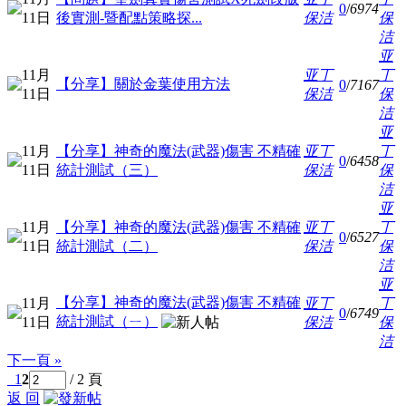
0
/
6974
11日
後實測-暨配點策略探...
保洁
保
洁
亚
11月
亚丁
丁
【分享】關於金葉使用方法
0
/
7167
11日
保洁
保
洁
亚
11月
【分享】神奇的魔法(武器)傷害 不精確
亚丁
丁
0
/
6458
11日
統計測試（三）
保洁
保
洁
亚
11月
【分享】神奇的魔法(武器)傷害 不精確
亚丁
丁
0
/
6527
11日
統計測試（二）
保洁
保
洁
亚
【分享】神奇的魔法(武器)傷害 不精確
11月
亚丁
丁
0
/
6749
統計測試（ㄧ）
11日
保洁
保
洁
下一頁 »
1
2
/ 2 頁
返 回