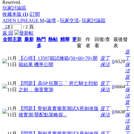
Reserved.
玩家討論區
收藏本版
(
1
)
|
訂閱
ADEN LINEAGE M
»
論壇
›
玩家交流
›
玩家討論區
1
2
/ 2 頁
返 回
全部主題
最新
熱門
熱帖
精華
更
新
作
回復/查
最後發
多
窗
者
看
表
亚
11月
【心得】13597箱試煉箱(50+60+70) 開
亚丁
丁
0
/
6529
11日
箱結果 機率公開
保洁
保
洁
亚
11月
【問題】高SP 狂襲三「 死亡騎士烈焰
亚丁
丁
0
/
6664
11日
之劍 」傷害實測
保洁
保
洁
亚
11月
【問題】聖劍真實傷害測試X死劍改版
亚丁
丁
0
/
6638
11日
後實測-暨配點策略探...
保洁
保
洁
亚
11月
【問題】聖劍真實傷害測試X死劍改版
亚丁
丁