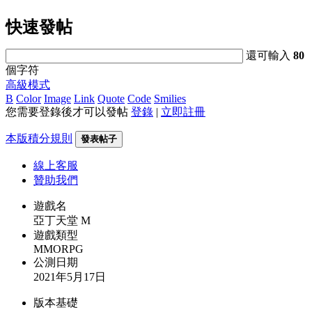
快速發帖
還可輸入
80
個字符
高級模式
B
Color
Image
Link
Quote
Code
Smilies
您需要登錄後才可以發帖
登錄
|
立即註冊
本版積分規則
發表帖子
線上
客服
贊助我們
遊戲名
亞丁天堂 M
遊戲類型
MMORPG
公測日期
2021年5月17日
版本基礎